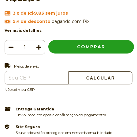
3
x de
R$9,83
sem juros
5% de desconto
pagando com Pix
Ver mais detalhes
ALTERAR CEP
Entregas para o CEP:
Meios de envio
CALCULAR
Não sei meu CEP
Entrega Garantida
Envio imediato após a confirmação do pagamento!
Site Seguro
Seus dados estão protegidos em nosso sistema blindado