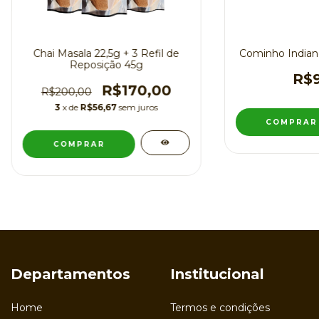
Chai Masala 22,5g + 3 Refil de
Cominho Indiano
Reposição 45g
R$9
R$170,00
R$200,00
3
x de
R$56,67
sem juros
Departamentos
Institucional
Home
Termos e condições