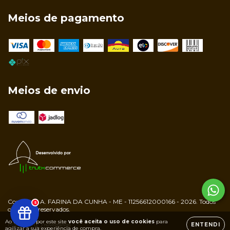
Meios de pagamento
Meios de envio
Copyright A. FARINA DA CUNHA - ME - 11256612000166 - 2026. Todos
5
os direitos reservados.
Ao navegar por este site
você aceita o uso de cookies
para
ENTENDI
agilizar a sua experiência de compra.