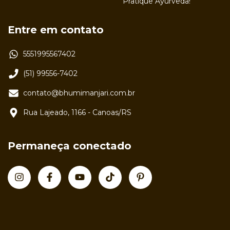
Pratique Ayurveda!
Entre em contato
5551995567402
(51) 99556-7402
contato@bhumimanjari.com.br
Rua Lajeado, 1166 - Canoas/RS
Permaneça conectado