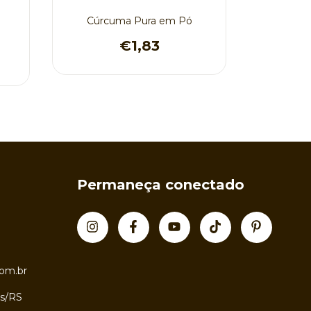
Cúrcuma Pura em Pó
Berbere 
Or
€1,83
Permaneça conectado
om.br
as/RS