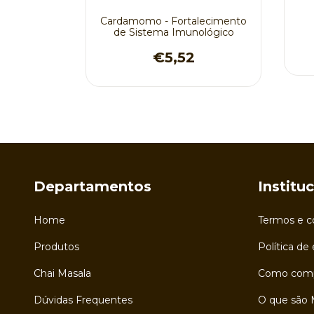
asileiro
Cardamomo - Fortalecimento
de Sistema Imunológico
€5,52
Departamentos
Institu
Home
Termos e c
Produtos
Política de
Chai Masala
Como comp
Dúvidas Frequentes
O que são 