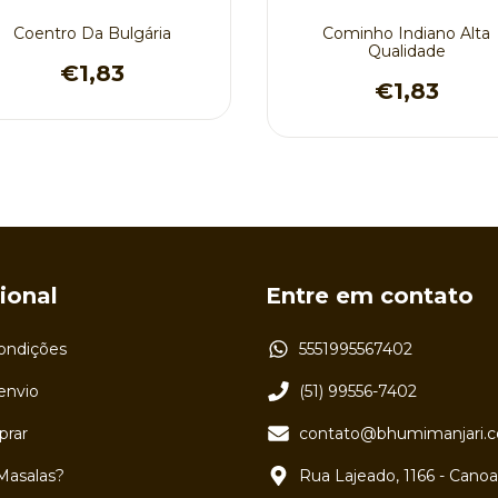
Coentro Da Bulgária
Cominho Indiano Alta
Qualidade
€1,83
€1,83
cional
Entre em contato
ondições
5551995567402
 envio
(51) 99556-7402
rar
contato@bhumimanjari.c
Masalas?
Rua Lajeado, 1166 - Cano