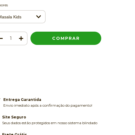
bores
Meios de envio
ALTERAR CEP
regas para o CEP:
CALCULAR
ça login
e use seus dados de entrega
o sei meu CEP
Entrega Garantida
Envio imediato após a confirmação do pagamento!
Site Seguro
Seus dados estão protegidos em nosso sistema blindado
Frete Grátis