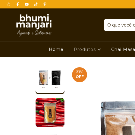
Home
Produtos
Chai Masa
21
%
OFF