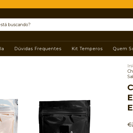
la
Dúvidas Frequentes
Kit Temperos
Quem S
Iní
Ch
Sa
C
E
E
€