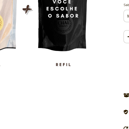
Sa
Ent
Fa
Nã