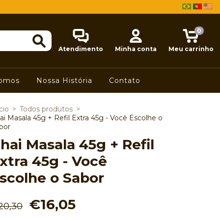
0
Atendimento
Minha conta
Meu carrinho
omos
Nossa História
Contato
cio
>
Todos produtos
>
ai Masala 45g + Refil Extra 45g - Você Escolhe o
bor
hai Masala 45g + Refil
xtra 45g - Você
scolhe o Sabor
€16,05
20,30